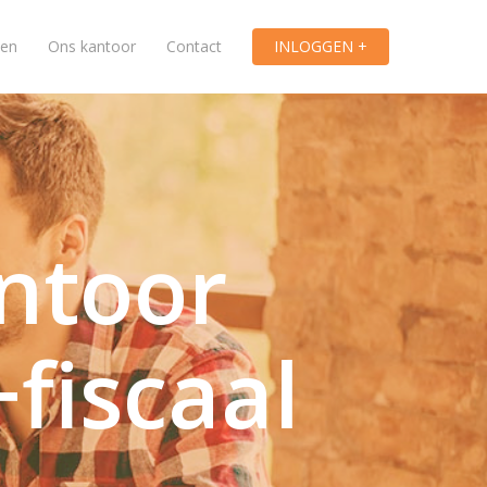
ten
Ons kantoor
Contact
INLOGGEN +
ntoor
+fiscaal