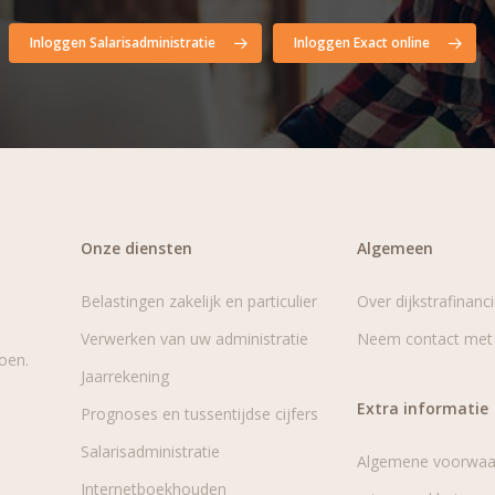
Inloggen Salarisadministratie
Inloggen Exact online
Onze diensten
Algemeen
Belastingen zakelijk en particulier
Over dijkstrafinanci
Verwerken van uw administratie
Neem contact met
oen.
Jaarrekening
Extra informatie
Prognoses en tussentijdse cijfers
Salarisadministratie
Algemene voorwaa
Internetboekhouden