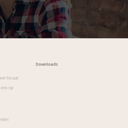
Downloads
eel-fiscaal
 ons op
rden