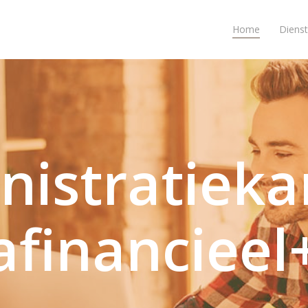
Home
Diens
nistratieka
afinancieel