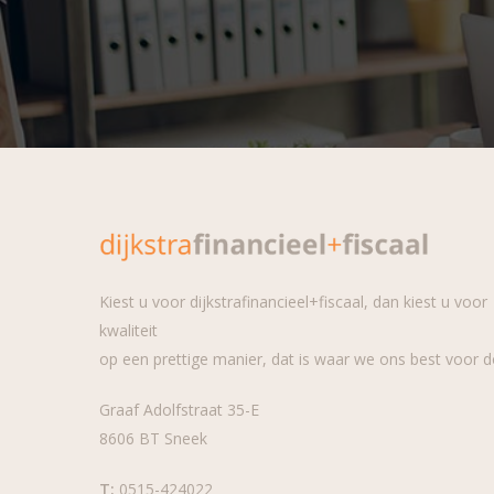
Kiest u voor dijkstrafinancieel+fiscaal, dan kiest u voor
kwaliteit
op een prettige manier, dat is waar we ons best voor d
Graaf Adolfstraat 35-E
8606 BT Sneek
T:
0515-424022